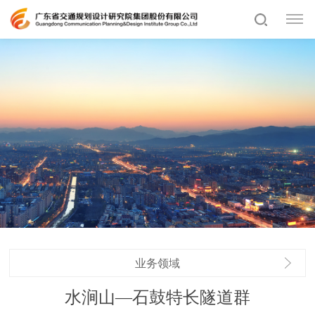
业务领域
水涧山—石鼓特长隧道群