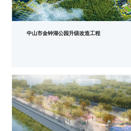
中山市金钟湖公园升级改造工程