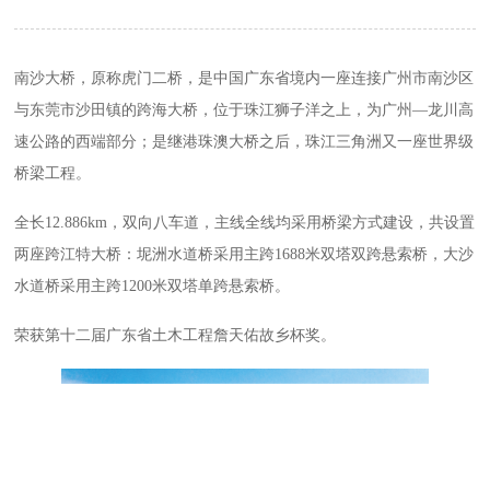
南沙大桥，原称虎门二桥，是中国广东省境内一座连接广州市南沙区
与东莞市沙田镇的跨海大桥，位于珠江狮子洋之上，为广州—龙川高
速公路的西端部分；是继港珠澳大桥之后，珠江三角洲又一座世界级
桥梁工程。
全长12.886km，双向八车道，主线全线均采用桥梁方式建设，共设置
两座跨江特大桥：坭洲水道桥采用主跨1688米双塔双跨悬索桥，大沙
水道桥采用主跨1200米双塔单跨悬索桥。
荣获第十二届广东省土木工程詹天佑故乡杯奖。