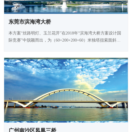
东莞市滨海湾大桥
本方案“丝路明灯、玉兰花开”在2018年“滨海湾大桥方案设计国
际竞赛”中脱颖而出，为（60+200+200+60）米独塔扭索面斜拉
桥。
广州南沙区凤凰三桥