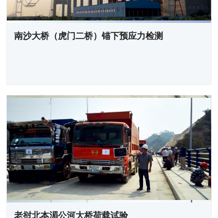
南沙大桥（虎门二桥）锚下预应力检测
老挝北本湄公河大桥荷载试验