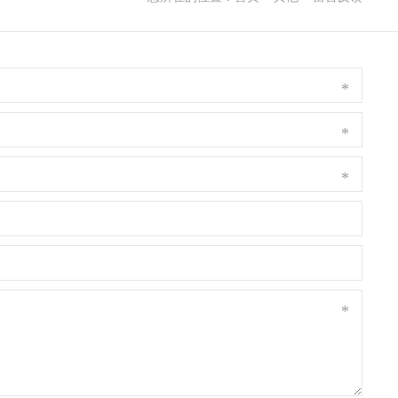
*
*
*
*