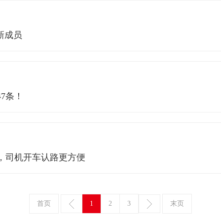
新成员
7条！
，司机开车认路更方便
首页
1
2
3
末页