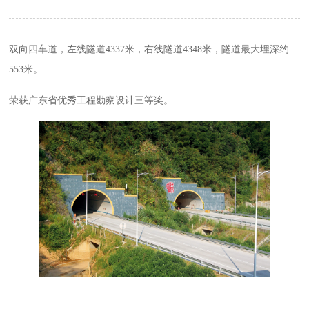
双向四车道，左线隧道4337米，右线隧道4348米，隧道最大埋深约
553米。
荣获广东省优秀工程勘察设计三等奖。