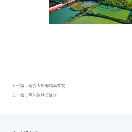
下一篇：南沙大桥海鸥岛立交
上一篇：毛毡岭特长隧道