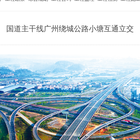
国道主干线广州绕城公路小塘互通立交