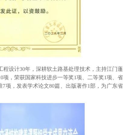
工程设计
30
年，深耕软土路基处理技术，主持江门蓬
10
项，荣获国家科技进步一等奖
1
项、二等奖
1
项、省
准
7
项，发表学术论文
80
篇、出版著作
1
部，为广东省